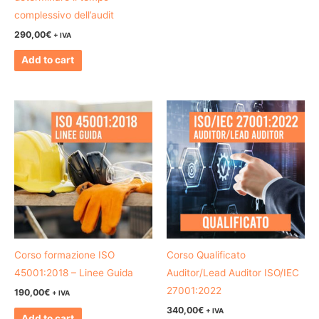
complessivo dell’audit
290,00
€
+ IVA
Add to cart
Corso formazione ISO
Corso Qualificato
45001:2018 – Linee Guida
Auditor/Lead Auditor ISO/IEC
27001:2022
190,00
€
+ IVA
340,00
€
+ IVA
Add to cart