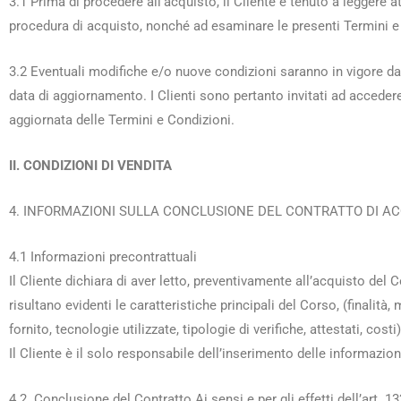
3.1 Prima di procedere all’acquisto, il Cliente è tenuto a leggere 
procedura di acquisto, nonché ad esaminare le presenti Termini e 
3.2 Eventuali modifiche e/o nuove condizioni saranno in vigore da
data di aggiornamento. I Clienti sono pertanto invitati ad accedere 
aggiornata delle Termini e Condizioni.
II. CONDIZIONI DI VENDITA
4. INFORMAZIONI SULLA CONCLUSIONE DEL CONTRATTO DI AC
4.1 Informazioni precontrattuali
Il Cliente dichiara di aver letto, preventivamente all’acquisto del
risultano evidenti le caratteristiche principali del Corso, (finalit
fornito, tecnologie utilizzate, tipologie di verifiche, attestati, costi)
Il Cliente è il solo responsabile dell’inserimento delle informazio
4.2. Conclusione del Contratto Ai sensi e per gli effetti dell’art. 