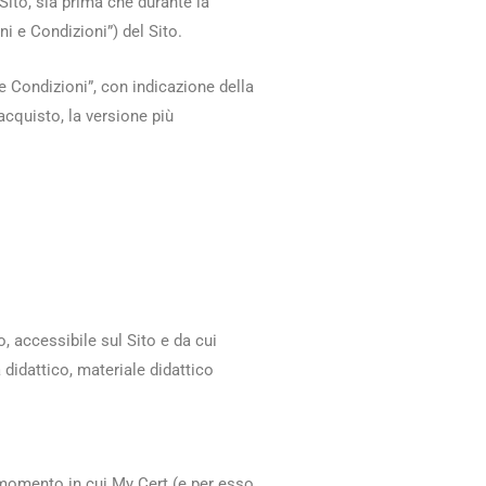
 Sito, sia prima che durante la
i e Condizioni”) del Sito.
e Condizioni”, con indicazione della
acquisto, la versione più
, accessibile sul Sito e da cui
 didattico, materiale didattico
el momento in cui My Cert (e per esso