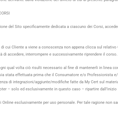
CORSI
 sezione del Sito specificamente dedicata a ciascuno dei Corsi, acced
 di cui Cliente a viene a conoscenza non appena clicca sul relativo
lità di accedere, interrompere e successivamente riprendere il corso.
 ogni qual volta ciò risulti necessario al fine di mantenerli in linea
a sia stata effettuata prima che il Consumatore e/o Professionista e
senza di integrazioni/aggiunte/modifiche fatte da My Cert sul materi
er – solo ed esclusivamente in questo caso – ripartire dall’inizio a
rsi Online esclusivamente per uso personale. Per tale ragione non sar