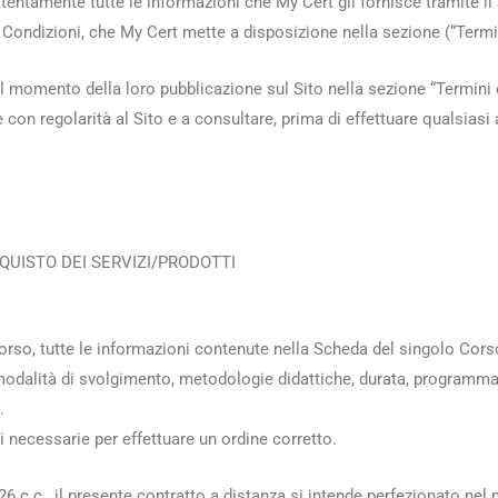
attentamente tutte le informazioni che My Cert gli fornisce tramite il
Condizioni, che My Cert mette a disposizione nella sezione (“Termin
l momento della loro pubblicazione sul Sito nella sezione “Termini 
con regolarità al Sito e a consultare, prima di effettuare qualsiasi 
QUISTO DEI SERVIZI/PRODOTTI
 Corso, tutte le informazioni contenute nella Scheda del singolo Corso
à, modalità di svolgimento, metodologie didattiche, durata, programma
.
ni necessarie per effettuare un ordine corretto.
1326 c.c., il presente contratto a distanza si intende perfezionato n