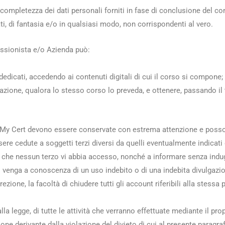
 completezza dei dati personali forniti in fase di conclusione del cont
ati, di fantasia e/o in qualsiasi modo, non corrispondenti al vero.
essionista e/o Azienda può:
 dedicati, accedendo ai contenuti digitali di cui il corso si compone;
azione, qualora lo stesso corso lo preveda, e ottenere, passando il 
si My Cert devono essere conservate con estrema attenzione e posso
e cedute a soggetti terzi diversi da quelli eventualmente indicati da
 che nessun terzo vi abbia accesso, nonché a informare senza indu
i o venga a conoscenza di un uso indebito o di una indebita divulgazi
ezione, la facoltà di chiudere tutti gli account riferibili alla stessa 
 dalla legge, di tutte le attività che verranno effettuate mediante il
ne derivante dalla violazione del divieto di cui al presente paragra