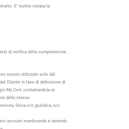
ratto. E’ inoltre vietata la
test di verifica della comprensione,
no essere utilizzate solo dal
l Cliente in fase di definizione di
gio My Cert, contattandola ai
one delle stesse.
persona, fisica e/o giuridica, e/o
 proprio account manlevando e tenendo
fo.