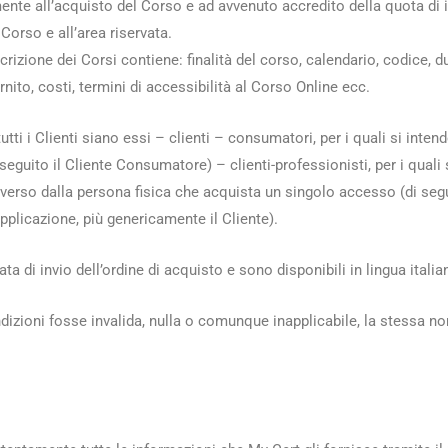
ente all’acquisto del Corso e ad avvenuto accredito della quota di is
 Corso e all’area riservata.
rizione dei Corsi contiene: finalità del corso, calendario, codice, dur
to, costi, termini di accessibilità al Corso Online ecc.
tutti i Clienti siano essi – clienti – consumatori, per i quali si inte
i seguito il Cliente Consumatore) – clienti-professionisti, per i qual
iverso dalla persona fisica che acquista un singolo accesso (di segui
licazione, più genericamente il Cliente).
ta di invio dell’ordine di acquisto e sono disponibili in lingua italia
zioni fosse invalida, nulla o comunque inapplicabile, la stessa non a