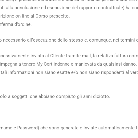
renti alla conclusione ed esecuzione del rapporto contrattuale) ha c
crizione on-line al Corso prescelto.
nferma d’ordine.
mpo necessario all’esecuzione dello stesso e, comunque, nei termini d
uccessivamente inviata al Cliente tramite mail, la relativa fattura co
si impegna a tenere My Cert indenne e manlevata da qualsiasi danno, 
 tali informazioni non siano esatte e/o non siano rispondenti al ver
solo a soggetti che abbiano compiuto gli anni diciotto.
Username e Password) che sono generate e inviate automaticamente tr