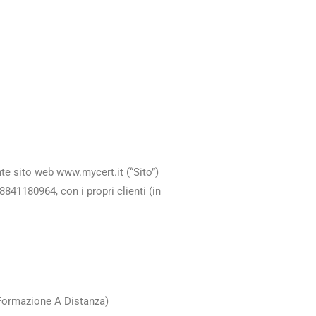
ente sito web www.mycert.it (“Sito”)
841180964, con i propri clienti (in
 (Formazione A Distanza)