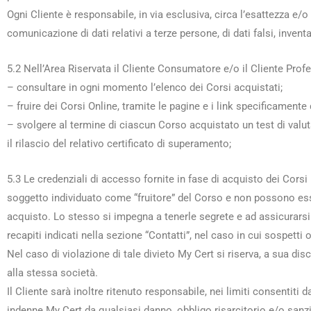
Ogni Cliente è responsabile, in via esclusiva, circa l’esattezza e/o
comunicazione di dati relativi a terze persone, di dati falsi, invent
5.2 Nell’Area Riservata il Cliente Consumatore e/o il Cliente Prof
– consultare in ogni momento l’elenco dei Corsi acquistati;
– fruire dei Corsi Online, tramite le pagine e i link specificamente
– svolgere al termine di ciascun Corso acquistato un test di valut
il rilascio del relativo certificato di superamento;
5.3 Le credenziali di accesso fornite in fase di acquisto dei Cor
soggetto individuato come “fruitore” del Corso e non possono esser
acquisto. Lo stesso si impegna a tenerle segrete e ad assicurarsi
recapiti indicati nella sezione “Contatti”, nel caso in cui sospett
Nel caso di violazione di tale divieto My Cert si riserva, a sua discr
alla stessa società.
Il Cliente sarà inoltre ritenuto responsabile, nei limiti consentiti
indenne My Cert da qualsiasi danno, obbligo risarcitorio e/o sanzio