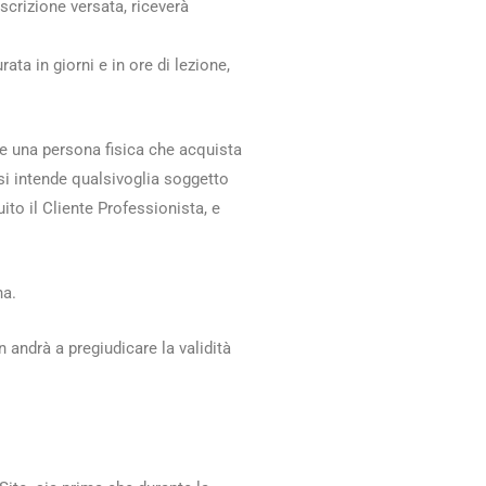
crizione versata, riceverà
ata in giorni e in ore di lezione,
nde una persona fisica che acquista
i si intende qualsivoglia soggetto
to il Cliente Professionista, e
na.
ndrà a pregiudicare la validità